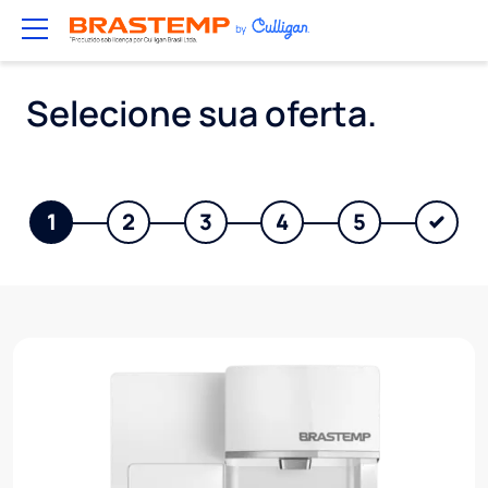
Pular para o conteúdo principal
Selecione sua oferta.
1
2
3
4
5
Imagem
Im