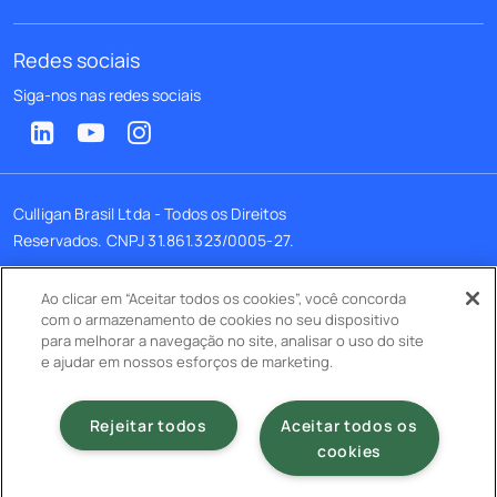
Redes sociais
Siga-nos nas redes sociais
Culligan Brasil Ltda - Todos os Direitos
Reservados. CNPJ 31.861.323/0005-27.
Endereço: R. Líbero Badaró, 1109, Bairro
Ao clicar em “Aceitar todos os cookies”, você concorda
Paulicéia, São Bernardo do Campo/SP, CEP
com o armazenamento de cookies no seu dispositivo
09.691-350
para melhorar a navegação no site, analisar o uso do site
e ajudar em nossos esforços de marketing.
Termos e condições
Política de privacidade
Rejeitar todos
Aceitar todos os
cookies